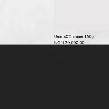
Urea 40% cream 150g
السعر
Refund Policy
Terms & conditions
How to place order