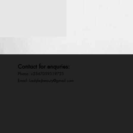
Contact for enquries:
Phone: +2347059519725
E
mail:
Ladyfejbeauty@gmail.com