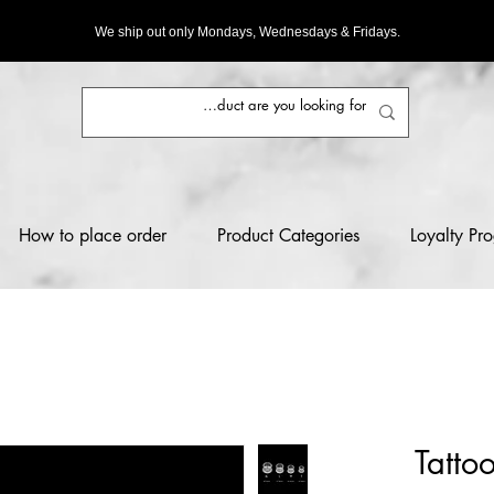
We ship out only Mondays, Wednesdays & Fridays.
How to place order
Product Categories
Loyalty Pr
Tatto